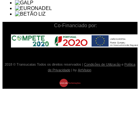
Co-Financiado por:
2018
© Transucatas
Todos os direitos reservados |
Condições de Utilização
e
Política
de Privacidade
| by
ArtVision