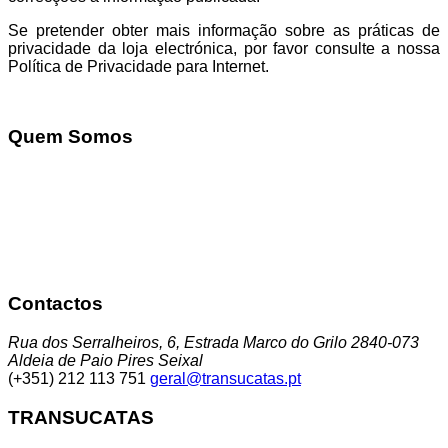
Se pretender obter mais informação sobre as práticas de
privacidade da loja electrónica, por favor consulte a nossa
Política de Privacidade para Internet.
Quem Somos
A Transucatas S.A. actua na área da gestão global de
resíduos promovendo a triagem, tratamento e reciclagem
através da sua valorização e reciclagem, dando assim um
destino a um conjunto de resíduos que até aqui tinham uma
baixo encaminhamento para reciclagem, contribuindo dessa
forma para a minimização da deposição em aterro.
Contactos
Rua dos Serralheiros, 6, Estrada Marco do Grilo 2840-073
Aldeia de Paio Pires Seixal
(+351) 212 113 751
geral@transucatas.pt
TRANSUCATAS