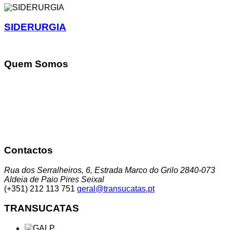
SIDERURGIA
Quem Somos
A Transucatas S.A. actua na área da gestão global de
resíduos promovendo a triagem, tratamento e reciclagem
através da sua valorização e reciclagem, dando assim um
destino a um conjunto de resíduos que até aqui tinham uma
baixo encaminhamento para reciclagem, contribuindo dessa
forma para a minimização da deposição em aterro.
Contactos
Rua dos Serralheiros, 6, Estrada Marco do Grilo 2840-073
Aldeia de Paio Pires Seixal
(+351) 212 113 751
geral@transucatas.pt
TRANSUCATAS