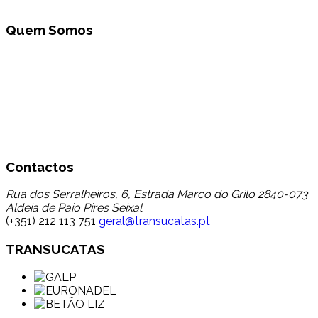
Quem Somos
A Transucatas S.A. actua na área da gestão global de
resíduos promovendo a triagem, tratamento e reciclagem
através da sua valorização e reciclagem, dando assim um
destino a um conjunto de resíduos que até aqui tinham
uma baixo encaminhamento para reciclagem,
contribuindo dessa forma para a minimização da
deposição em aterro.
Contactos
Rua dos Serralheiros, 6, Estrada Marco do Grilo 2840-073
Aldeia de Paio Pires Seixal
(+351) 212 113 751
geral@transucatas.pt
TRANSUCATAS