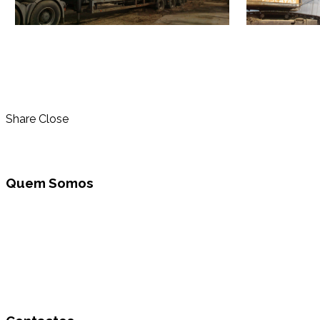
Share
Close
Quem Somos
A Transucatas S.A. actua na área da gestão global de
resíduos promovendo a triagem, tratamento e reciclagem
através da sua valorização e reciclagem, dando assim um
destino a um conjunto de resíduos que até aqui tinham
uma baixo encaminhamento para reciclagem,
contribuindo dessa forma para a minimização da
deposição em aterro.